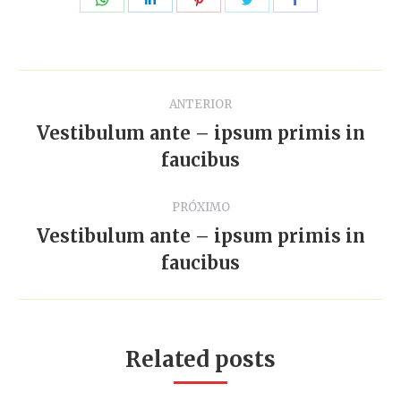
isto
isto
isto
isto
isto
Navegação
ANTERIOR
de
Vestibulum ante – ipsum primis in
Post
post:
faucibus
anterior:
PRÓXIMO
Vestibulum ante – ipsum primis in
Próximo
faucibus
post:
Related posts