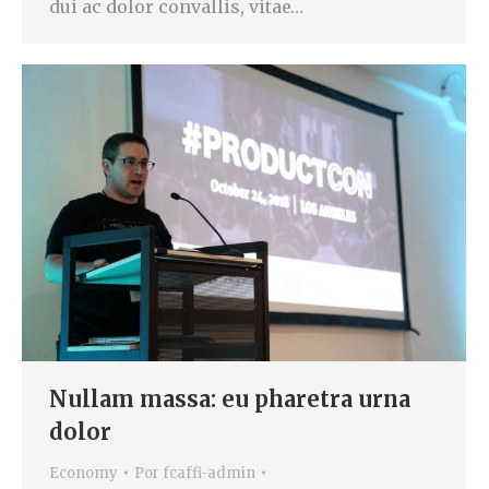
dui ac dolor convallis, vitae…
Nullam massa: eu pharetra urna
dolor
Economy
Por
fcaffi-admin