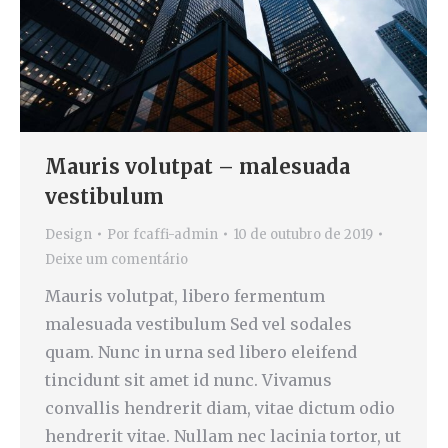
Mauris volutpat – malesuada
vestibulum
Design
Por
fcaffi-admin
10 de outubro de 2019
Deixe um comentário
Mauris volutpat, libero fermentum
malesuada vestibulum Sed vel sodales
quam. Nunc in urna sed libero eleifend
tincidunt sit amet id nunc. Vivamus
convallis hendrerit diam, vitae dictum odio
hendrerit vitae. Nullam nec lacinia tortor, ut