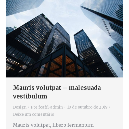
Mauris volutpat – malesuada
vestibulum
Design
Por
fcaffi-admin
10 de outubro de 2019
Deixe um comentário
Mauris volutpat, libero fermentum