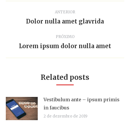
Navegação
ANTERIOR
de
Dolor nulla amet glavrida
Post
anterior:
post:
PRÓXIMO
Lorem ipsum dolor nulla amet
Próximo
post:
Related posts
Vestibulum ante – ipsum primis
in faucibus
2 de dezembro de 2019