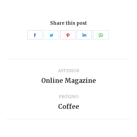
Share this post
Compartilhar
Compartilhar
Compartilhar
Compartilhar
Compartilhar
isto
isto
isto
isto
isto
Project
ANTERIOR
navigation
Online Magazine
Previous
project:
PRÓXIMO
Coffee
Next
project: